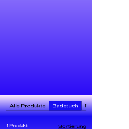
Alle Produkte
Badetuch
Poster
1 Produkt
Sortierung