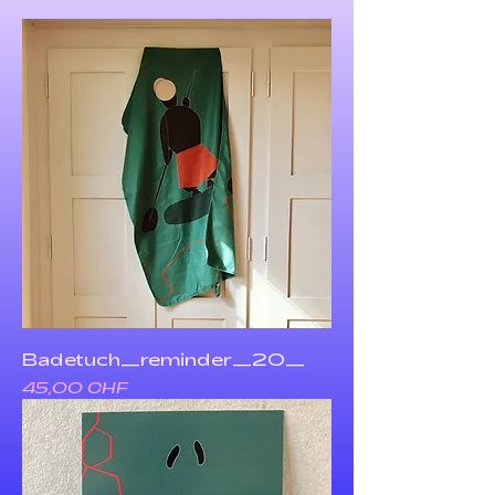
Badetuch_reminder_20_
Preis
45,00 CHF